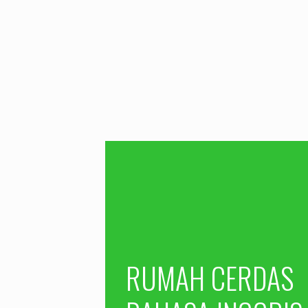
RUMAH CERDAS