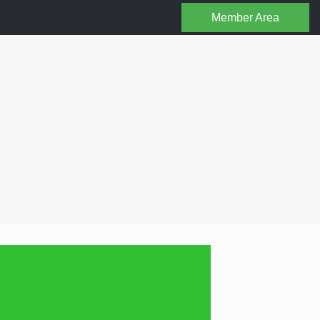
Member Area