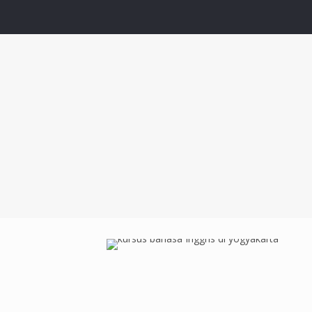
Tempat Les Bahas
Inggris Di
Yogyakarta