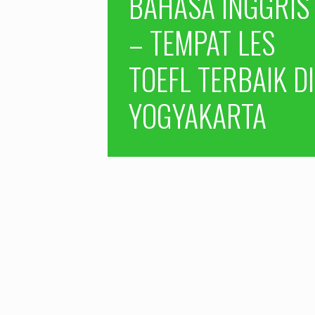
BAHASA INGGRIS
– TEMPAT LES
TOEFL TERBAIK DI
YOGYAKARTA