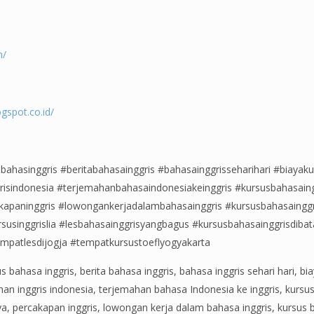
m/
gspot.co.id/
bahasinggris #beritabahasainggris #bahasainggrisseharihari #biayaku
isindonesia #terjemahanbahasaindonesiakeinggris #kursusbahasain
kapaninggris #lowongankerjadalambahasainggris #kursusbahasaingg
usinggrislia #lesbahasainggrisyangbagus #kursusbahasainggrisdibata
empatlesdijogja #tempatkursustoeflyogyakarta
s bahasa inggris, berita bahasa inggris, bahasa inggris sehari hari, bi
ahan inggris indonesia, terjemahan bahasa Indonesia ke inggris, kurs
aya, percakapan inggris, lowongan kerja dalam bahasa inggris, kursus 