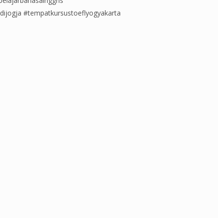
elajarbahasainggris
sdijogja #tempatkursustoeflyogyakarta