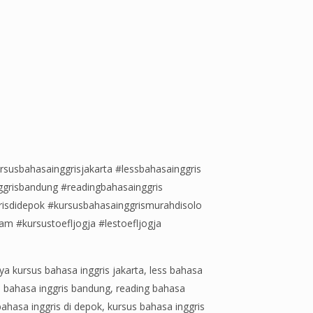
rsusbahasainggrisjakarta #lessbahasainggris
ggrisbandung #readingbahasainggris
risdidepok #kursusbahasainggrismurahdisolo
m #kursustoefljogja #lestoefljogja
aya kursus bahasa inggris jakarta, less bahasa
us bahasa inggris bandung, reading bahasa
bahasa inggris di depok, kursus bahasa inggris