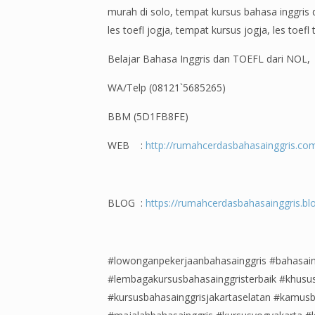
murah di solo, tempat kursus bahasa inggris di
les toefl jogja, tempat kursus jogja, les toefl
Belajar Bahasa Inggris dan TOEFL dari NOL
WA/Telp (08121`5685265)
BBM (5D1FB8FE)
WEB :
http://rumahcerdasbahasainggris.co
BLOG :
https://rumahcerdasbahasainggris.blo
#lowonganpekerjaanbahasainggris #bahasain
#lembagakursusbahasainggristerbaik #khusus
#kursusbahasainggrisjakartaselatan #kamusb