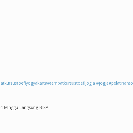
atkursustoeflyogyakarta
#tempatkursustoefljogja
#jogja
#pelatihanto
, 4 Minggu Langsung BISA