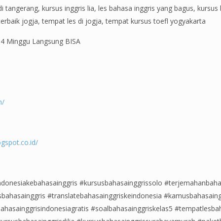
 tangerang, kursus inggris lia, les bahasa inggris yang bagus, kursus 
 terbaik jogja, tempat les di jogja, tempat kursus toefl yogyakarta
, 4 Minggu Langsung BISA
m/
gspot.co.id/
donesiakebahasainggris #kursusbahasainggrissolo #terjemahanbaha
bahasainggris #translatebahasainggriskeindonesia #kamusbahasaing
ahasainggrisindonesiagratis #soalbahasainggriskelas5 #tempatlesba