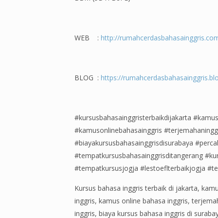
WEB :
http://rumahcerdasbahasainggris.co
BLOG :
https://rumahcerdasbahasainggris.blo
#kursusbahasainggristerbaikdijakarta #kamus
#kamusonlinebahasainggris #terjemahaninggr
#biayakursusbahasainggrisdisurabaya #perca
#tempatkursusbahasainggrisditangerang #kurs
#tempatkursusjogja #lestoeflterbaikjogja #t
Kursus bahasa inggris terbaik di jakarta, kamu
inggris, kamus online bahasa inggris, terjem
inggris, biaya kursus bahasa inggris di surab