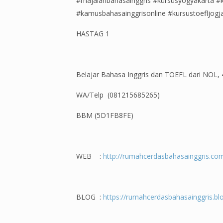
#majalahbahasainggris #kursusyogyakarta #k
#kamusbahasainggrisonline #kursustoefljogja
HASTAG 1
Belajar Bahasa Inggris dan TOEFL dari NOL,
WA/Telp (081215685265)
BBM (5D1FB8FE)
WEB :
http://rumahcerdasbahasainggris.co
BLOG :
https://rumahcerdasbahasainggris.blo