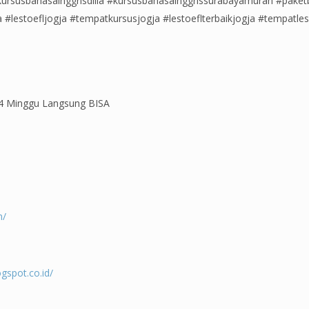
ursusbahasainggrisdilia #kursusbahasainggrissurabayamurah #paketb
 #lestoefljogja #tempatkursusjogja #lestoeflterbaikjogja #tempatle
 4 Minggu Langsung BISA
m/
gspot.co.id/