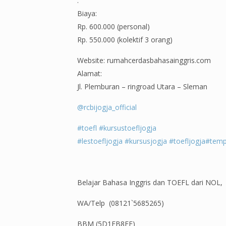
.
Biaya:
Rp. 600.000 (personal)
Rp. 550.000 (kolektif 3 orang)
Website: rumahcerdasbahasainggris.com
Alamat:
Jl. Plemburan – ringroad Utara – Sleman
@rcbijogja_official
#toefl
#kursustoefljogja
#lestoefljogja
#kursusjogja
#toefljogja
#temp
Belajar Bahasa Inggris dan TOEFL dari NOL
WA/Telp (08121`5685265)
BBM (5D1FB8FE)