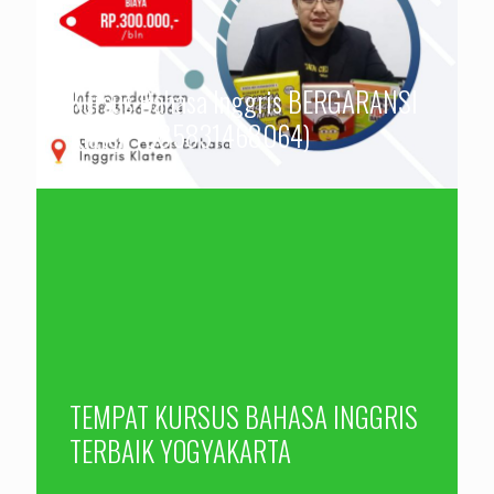
Kursus Bahasa Inggris BERGARANSI
Klaten (085831468064)
TEMPAT KURSUS BAHASA INGGRIS
TERBAIK YOGYAKARTA