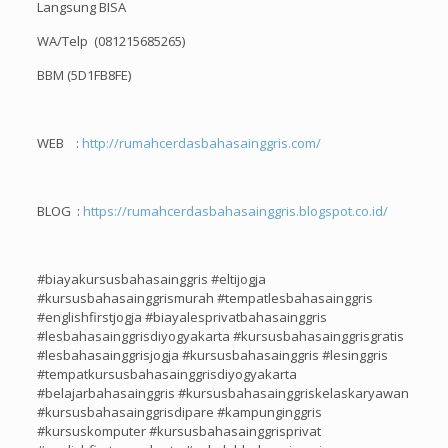
Langsung BISA
WA/Telp (081215685265)
BBM (5D1FB8FE)
WEB :
http://rumahcerdasbahasainggris.com/
BLOG :
https://rumahcerdasbahasainggris.blogspot.co.id/
#biayakursusbahasainggris #eltijogja
#kursusbahasainggrismurah #tempatlesbahasainggris
#englishfirstjogja #biayalesprivatbahasainggris
#lesbahasainggrisdiyogyakarta #kursusbahasainggrisgratis
#lesbahasainggrisjogja #kursusbahasainggris #lesinggris
#tempatkursusbahasainggrisdiyogyakarta
#belajarbahasainggris #kursusbahasainggriskelaskaryawan
#kursusbahasainggrisdipare #kampunginggris
#kursuskomputer #kursusbahasainggrisprivat