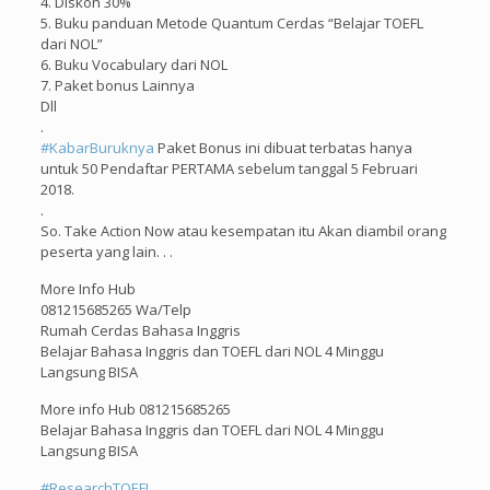
4. Diskon 30%
5. Buku panduan Metode Quantum Cerdas “Belajar TOEFL
dari NOL”
6. Buku Vocabulary dari NOL
7. Paket bonus Lainnya
Dll
.
#
KabarBuruknya
Paket Bonus ini dibuat terbatas hanya
untuk 50 Pendaftar PERTAMA sebelum tanggal 5 Februari
2018.
.
So. Take Action Now atau kesempatan itu Akan diambil orang
peserta yang lain. . .
More Info Hub
081215685265 Wa/Telp
Rumah Cerdas Bahasa Inggris
Belajar Bahasa Inggris dan TOEFL dari NOL 4 Minggu
Langsung BISA
More info Hub 081215685265
Belajar Bahasa Inggris dan TOEFL dari NOL 4 Minggu
Langsung BISA
#
ResearchTOEFL