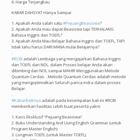
6. Harga Terjangkau
KABAR DAHSYAT Hanya Sampai
1. Apakah Anda salah satu
#
PejuangBeasiswa
?
2. Apakah Anda mau dapat Beasiswa tapi TERHALANG
Bahasa Inggris dan TOEFL?
3. Apakah Anda Mau Belajar Bahasa Inggris dan TOEFL, TAPI
tidak tahu harus DARI MANA mulai Belajarnya?
.
#
RCBI
adalah Lembaga yang mengajarkan Bahasa Inggris
dan TOEFL dari NOL. dalam Proses belajar Anda akan
dibimbing dari NOL sampai MAHIR Menggunakan Metode
Quantum Cerdas. . Metode Quantum Cerdas adalah metode
yang mengoptimalkan Seluruh panca indra dalam proses
Belajar.
.
#
KabarBaiknya
adalah pada kesempatan kali ini #RCBI
memberikan Fasilitas Lebih buat peserta yakni:
1. Kaos Eksklusif “Pejuang Beasiswa”.
2. Buku Understanding And Using English Grammar (untuk
Program Master English)
3. Longman TOEFL (untuk Master TOEFL)