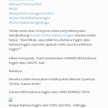
#
BelajarTOEFLDariNOL
#
RCBI
#
BelajarBahasaInggrisDariNOL
#
KelasONLINEBahasaInggris
#
KursusBahasaInggrisJogja
Setiap siswa atau orang tua siswa yang datang atau
menghubungi
Rumah Cerdas Bahasa Inggris
mereka selalu
tanya, ” Mas/Mbak, saya tidak bisa Bahasa Inggris atau
bahasa Inggris saya Nol, apakah nanti saya bisa Bahasa
Inggris?”
.
Admin menjawab, “Kami memberikan GARANSI BISA bahasa
Inggris atau GRATIS, buk.”
Buktinya…..
Mereka sudah merasakan Kedahsyatan Metode Quantum
Cerdas. Kapan Anda?
Garansi BISA Bahasa Inggris atau UANG KEMBALI 100 %.
Belajar Bahasa Inggris dan TOEFL dari NOL, 4 Minggu