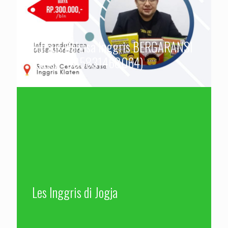
Kursus Bahasa Inggris BERGARANSI
Klaten (085831468064)
Les Inggris di Jogja