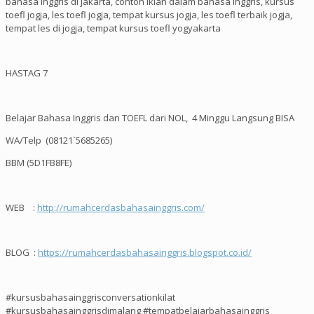
bahasa inggris di jakarta, contoh iklan dalam bahasa inggris, kursus
toefl jogja, les toefl jogja, tempat kursus jogja, les toefl terbaik jogja,
tempat les di jogja, tempat kursus toefl yogyakarta
HASTAG 7
Belajar Bahasa Inggris dan TOEFL dari NOL, 4 Minggu Langsung BISA
WA/Telp (08121`5685265)
BBM (5D1FB8FE)
WEB :
http://rumahcerdasbahasainggris.com/
BLOG :
https://rumahcerdasbahasainggris.blogspot.co.id/
#kursusbahasainggrisconversationkilat
#kursusbahasainggrisdimalang #tempatbelajarbahasainggris