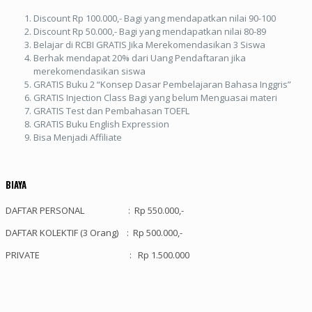
Discount Rp 100.000,- Bagi yang mendapatkan nilai 90-100
Discount Rp 50.000,- Bagi yang mendapatkan nilai 80-89
Belajar di RCBI GRATIS Jika Merekomendasikan 3 Siswa
Berhak mendapat 20% dari Uang Pendaftaran jika
merekomendasikan siswa
GRATIS Buku 2 “Konsep Dasar Pembelajaran Bahasa Inggris”
GRATIS Injection Class Bagi yang belum Menguasai materi
GRATIS Test dan Pembahasan TOEFL
GRATIS Buku English Expression
Bisa Menjadi Affiliate
BIAYA
DAFTAR PERSONAL : Rp 550.000,-
DAFTAR KOLEKTIF (3 Orang) : Rp 500.000,-
PRIVATE : Rp 1.500.000