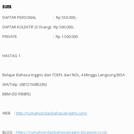
BIAYA
DAFTAR PERSONAL : Rp 550.000,-
DAFTAR KOLEKTIF (3 Orang) : Rp 500.000,-
PRIVATE : Rp 1.500.000
HASTAG 1
Belajar Bahasa Inggris dan TOEFL dari NOL, 4 Minggu Langsung BISA
WA/Telp (081215685265)
BBM (5D1FB8FE)
WEB :
http://rumahcerdasbahasainggris.com/
BLOG :
https://rumahcerdasbahasainggris.blogspot.co.id/