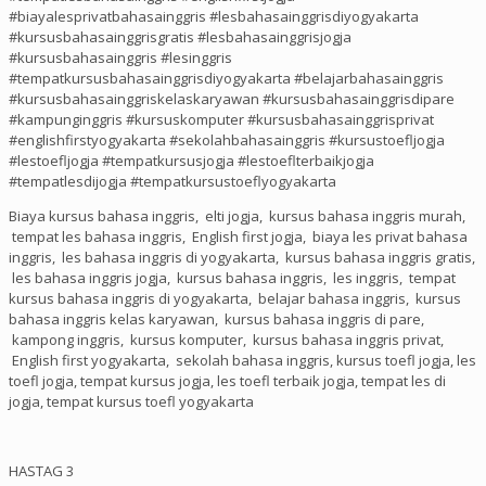
#biayalesprivatbahasainggris #lesbahasainggrisdiyogyakarta
#kursusbahasainggrisgratis #lesbahasainggrisjogja
#kursusbahasainggris #lesinggris
#tempatkursusbahasainggrisdiyogyakarta #belajarbahasainggris
#kursusbahasainggriskelaskaryawan #kursusbahasainggrisdipare
#kampunginggris #kursuskomputer #kursusbahasainggrisprivat
#englishfirstyogyakarta #sekolahbahasainggris #kursustoefljogja
#lestoefljogja #tempatkursusjogja #lestoeflterbaikjogja
#tempatlesdijogja #tempatkursustoeflyogyakarta
Biaya kursus bahasa inggris, elti jogja, kursus bahasa inggris murah,
tempat les bahasa inggris, English first jogja, biaya les privat bahasa
inggris, les bahasa inggris di yogyakarta, kursus bahasa inggris gratis,
les bahasa inggris jogja, kursus bahasa inggris, les inggris, tempat
kursus bahasa inggris di yogyakarta, belajar bahasa inggris, kursus
bahasa inggris kelas karyawan, kursus bahasa inggris di pare,
kampong inggris, kursus komputer, kursus bahasa inggris privat,
English first yogyakarta, sekolah bahasa inggris, kursus toefl jogja, les
toefl jogja, tempat kursus jogja, les toefl terbaik jogja, tempat les di
jogja, tempat kursus toefl yogyakarta
HASTAG 3