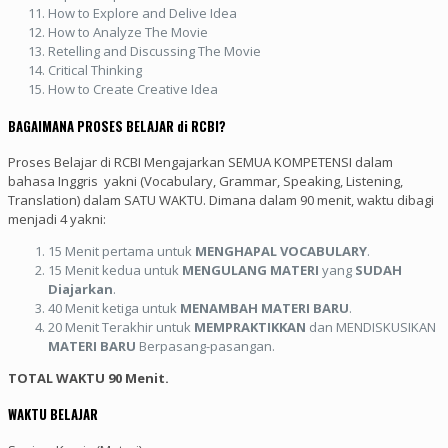
How to Explore and Delive Idea
How to Analyze The Movie
Retelling and Discussing The Movie
Critical Thinking
How to Create Creative Idea
BAGAIMANA PROSES BELAJAR di RCBI?
Proses Belajar di RCBI Mengajarkan SEMUA KOMPETENSI dalam
bahasa Inggris yakni (Vocabulary, Grammar, Speaking, Listening,
Translation) dalam SATU WAKTU. Dimana dalam 90 menit, waktu dibagi
menjadi 4 yakni:
15 Menit pertama untuk
MENGHAPAL VOCABULARY
.
15 Menit kedua untuk
MENGULANG MATERI
yang
SUDAH
Diajarkan
.
40 Menit ketiga untuk
MENAMBAH MATERI BARU
.
20 Menit Terakhir untuk
MEMPRAKTIKKAN
dan MENDISKUSIKAN
MATERI BARU
Berpasang-pasangan.
TOTAL WAKTU 90 Menit.
WAKTU BELAJAR