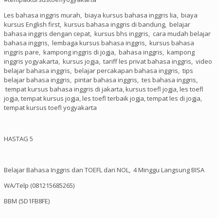
Les bahasa inggris murah, biaya kursus bahasa inggris lia, biaya
kursus English first, kursus bahasa inggris di bandung, belajar
bahasa inggris dengan cepat, kursus bhs inggris, cara mudah belajar
bahasa inggris, lembaga kursus bahasa inggris, kursus bahasa
inggris pare, kampong inggris di jogja, bahasa inggris, kampong
inggris yogyakarta, kursus jogja, tariff les privat bahasa inggris, video
belajar bahasa inggris, belajar percakapan bahasa inggris, tips
belajar bahasa inggris, pintar bahasa inggris, tes bahasa inggris,
tempat kursus bahasa inggris di jakarta, kursus toefl jogja, les toefl
jogja, tempat kursus jogja, les toefl terbaik jogja, tempat les di jogja,
tempat kursus toefl yogyakarta
HASTAG 5
Belajar Bahasa Inggris dan TOEFL dari NOL, 4 Minggu Langsung BISA
WA/Telp (081215685265)
BBM (5D1FB8FE)