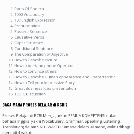
Parts Of Speech
1000 Vocabulary
107 English Expression
Pronunciation
Passive Sentence
Causative Verbs
Elliptic Structure
Conditional Sentence
The Comparation of Adjective
How to Describe Picture
How to be Hand phone Operator
How to convince others
How to Describe Human Appearance and Characteristic
How to Tell your Impressive Story
Great Business Idea presentation
TOEFL Discussion
BAGAIMANA PROSES BELAJAR di RCBI?
Proses Belajar di RCBI Mengajarkan SEMUA KOMPETENSI dalam
bahasa Inggris yakni (Vocabulary, Grammar, Speaking, Listening,
Translation) dalam SATU WAKTU. Dimana dalam 90 menit, waktu dibagi
menjadi 4 yakni: