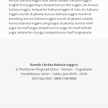
kursus bahasa inggris kilat, kelas belajar bahasa inggris,
English first jogja biaya, tempat kursus bhs inggris, les kursus
bahasa inggris, tempat les bahasa inggris di solo, les bahasa
inggris murah di jakarta, kursus bahasa inggris murah di
bandung, kursus bahasa inggris murah di Jakarta selatan,
kursus bahasa inggris yang bagus di jakarta, kursus toefl
jogja, les toefl jogja, tempat kursus jogja, les toefl terbaik
jogja, tempat les di jogja, tempat kursus toefl yogyakarta
Rumah Cerdas Bahasa Inggris
Jl. Plemburan Ringroad Utara – Sleman – Yogyakarta
Pendaftaran: Senin – Sabtu. Jam 09:00 – 20:00
WA/Telp/SMS :
0858-3146-8064