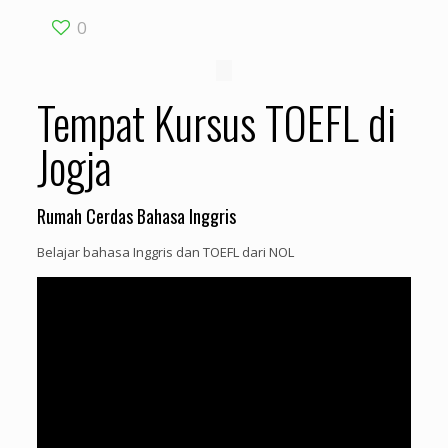
0
Tempat Kursus TOEFL di
Jogja
Rumah Cerdas Bahasa Inggris
Belajar bahasa Inggris dan TOEFL dari NOL