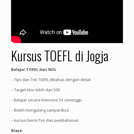
Kursus TOEFL di Jogja
Belajar TOEFL dari NOL
– Tips dan Trik TOEFL dibahas dengan detail
– Target skor lebih dari 500
– Belajar secara Intensive 5X seminggu
– Boleh mengulang sampai Bisa
– kursus berisi Tes dan pembahasan
Biaya
: