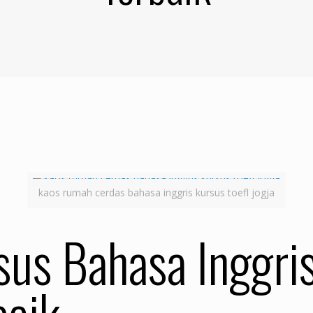
kaos rumah cerdas bahasa inggris kursus toefl jogja
us Bahasa Inggris