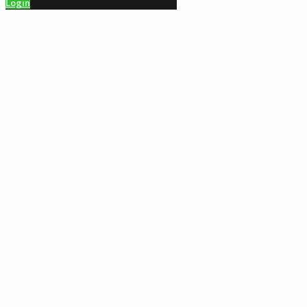
Login