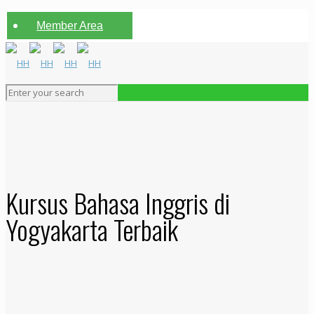
Member Area
Kursus Bahasa Inggris di
Yogyakarta Terbaik