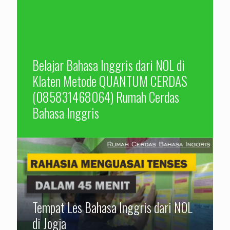
Belajar Bahasa Inggris dari NOL di
Klaten Metode QUANTUM CERDAS
(085831468064) Rumah Cerdas
Bahasa Inggris
Tempat Les Bahasa Inggris dari NOL
Tempat Kursus Bahasa Inggris di
di Jogja
Jogja