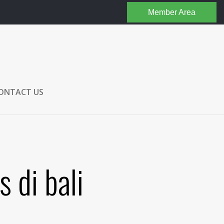
Member Area
ONTACT US
 di bali