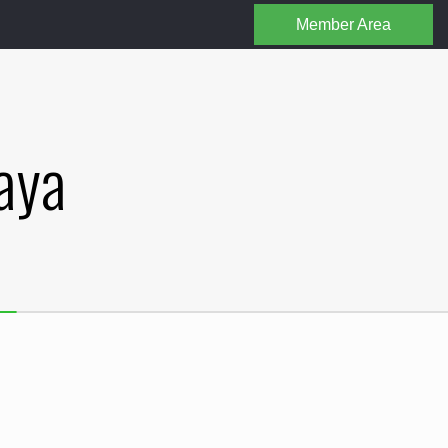
Member Area
iaya