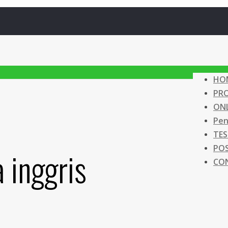
HO
PR
ONL
Pen
TES
PO
 inggris
CO