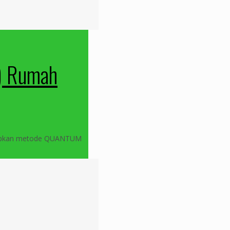
4) Rumah
nerapkan metode QUANTUM