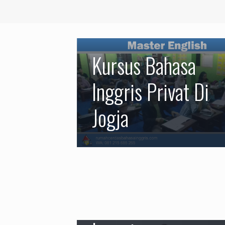
Kursus Bahasa
Inggris Privat Di
Jogja
Belajar Bahasa