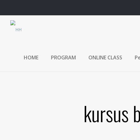
HOME
PROGRAM
ONLINE CLASS
Pe
kursus b