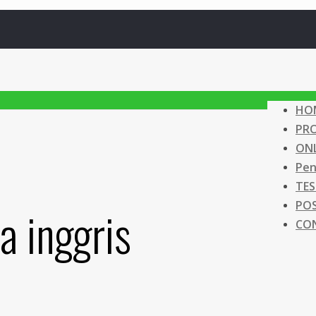
HO
PR
ONL
Pen
TES
PO
a inggris
CO