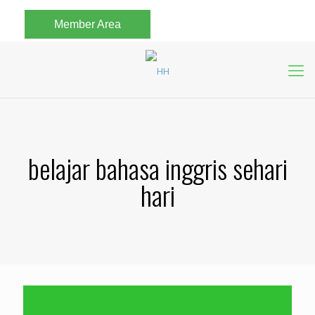
Member Area
belajar bahasa inggris sehari
hari