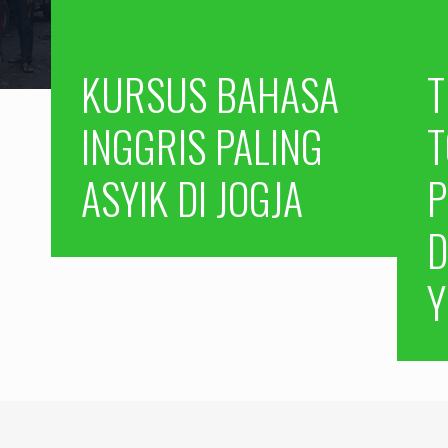
KURSUS BAHASA
T
INGGRIS PALING
T
ASYIK DI JOGJA
P
D
Y