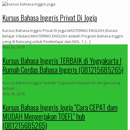
Kursus Bahasa Inggris Privat Di Jogja
Kursus Bahasa Inggris Privat Di Jogja MASTERING ENGLISH (Durasi
Belajar 3 Bulan) MASTERING ENGLISH adalah Program Bahasa Inggris
yang di Rancang untuk Pembelajar dari NOL. 1.
[…]
May 30, 2018
Kursus Bahasa Inggris TERBAIK di Yogyakarta l
Rumah Cerdas Bahasa Inggris (081215685265)
Kursus Bahasa Inggris Terbaik Yogyakarta Belajarlah dengan yang
terbaik….
May 30, 2018
Kursus Bahasa Inggris Jogja “Cara CEPAT dam
MUDAH Mengerjakan TOEFL” hub
(081215685265)