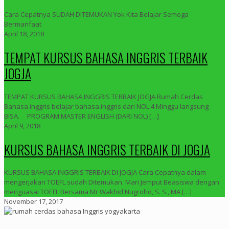
Cara Cepatnya SUDAH DITEMUKAN Yok Kita Belajar Semoga
Bermanfaat
April 18, 2018
TEMPAT KURSUS BAHASA INGGRIS TERBAIK
JOGJA
TEMPAT KURSUS BAHASA INGGRIS TERBAIK JOGJA Rumah Cerdas
Bahasa inggris belajar bahasa inggris dari NOL 4 Minggu langsung
BISA. PROGRAM MASTER ENGLISH (DARI NOL)
[…]
April 9, 2018
KURSUS BAHASA INGGRIS TERBAIK DI JOGJA
KURSUS BAHASA INGGRIS TERBAIK DI JOGJA Cara Cepatnya dalam
mengerjakan TOEFL sudah Ditemukan. Mari Jemput Beasiswa dengan
menguasai TOEFL Bersama Mr Wakhid Nugroho, S. S., MA
[…]
November 17, 2017