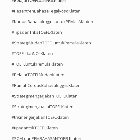
#BelajarTOEFLdariNOLKlaten
#PesantrenBahasaTegalyosoKlaten
#KursusBahasaInggrisuntukPEMULAKlaten
#TipsdanTriksTOEFLKlaten
#StrategiMudahTOEFLuntukPemulaKlaten
#TOEFLdariNOLKlaten
#TOEFLuntukPemulaKlaten
#BelajarTOEFLMudahKlaten
#RumahCerdasBahasaInggrisKlaten
#StrategimengerjakanTOEFLKlaten
#StrategimenguasaiTOEFLKlaten
#trikmengerjakanTOEFLKlaten
#tipsdantrikTOEFLKlaten
#SOALdanPEMBAHASANTOEFLKlaten