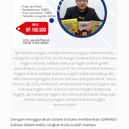
lpk bahasa inggris, belajar bahasa inggris online terbaik,
harga les english first, les lia harga, tempat kursus bahasa
inggris terbaik, belajar bahasa inggris online gratis
percakapan, biaya kursus toefl, les conversation bahasa
inggris online, belajar bahasa inggris untuk pemula gratis,
ielts kampung inggris, kursus bahasa asing terdekat, biaya
kursus ilp 2022, bimbel ef, untuk belajar bahasa inggris, les
bahasa inggris solo, kursus bahasa inggris kampung
inggris, go kampung inggris, les bahasa terdekat, language
center kampung inggris, belajar bahasa inggris
conversation
Dengan menggunakan sistem ini kami memberikan GARANSI
bahwa dalam waktu singkat Anda sudah mampu