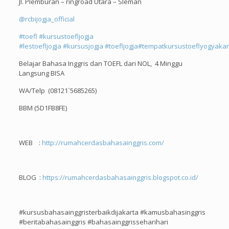
Jl. Plemburan – ringroad Utara – Sleman
@rcbijogja_official
#toefl
#kursustoefljogja
#lestoefljogja
#kursusjogja
#toefljogja
#tempatkursustoeflyogyakar
Belajar Bahasa Inggris dan TOEFL dari NOL, 4 Minggu
Langsung BISA
WA/Telp (08121`5685265)
BBM (5D1FB8FE)
WEB :
http://rumahcerdasbahasainggris.com/
BLOG :
https://rumahcerdasbahasainggris.blogspot.co.id/
#kursusbahasainggristerbaikdijakarta #kamusbahasinggris
#beritabahasainggris #bahasainggrisseharihari