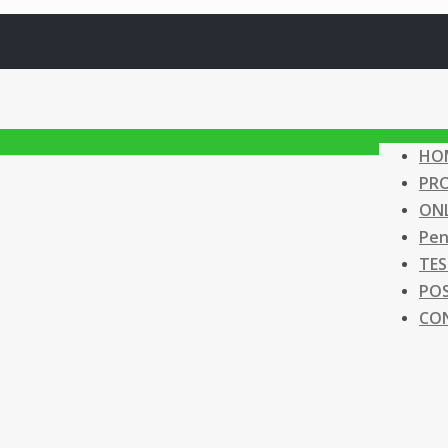
HO
PR
ONL
Pen
TES
PO
CO