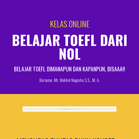
KELAS ONLINE
BELAJAR TOEFL DARI
NOL
BELAJAR TOEFL DIMANAPUN DAN KAPANPUN, BISAAA!!
Bersama: Mr. Wakhid Nugroho,S.S., M. A.