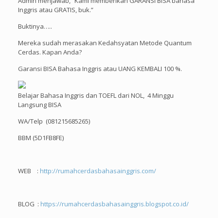
Admin menjawab, “Kami memberikan GARANSI BISA bahasa
Inggris atau GRATIS, buk.”
Buktinya…..
Mereka sudah merasakan Kedahsyatan Metode Quantum
Cerdas. Kapan Anda?
Garansi BISA Bahasa Inggris atau UANG KEMBALI 100 %.
Belajar Bahasa Inggris dan TOEFL dari NOL, 4 Minggu
Langsung BISA
WA/Telp (081215685265)
BBM (5D1FB8FE)
WEB :
http://rumahcerdasbahasainggris.com/
BLOG :
https://rumahcerdasbahasainggris.blogspot.co.id/