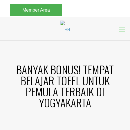
Member Area
BANYAK BONUS! TEMPAT
BELAJAR TOEFL UNTUK
PEMULA TERBAIK DI
YOGYAKARTA