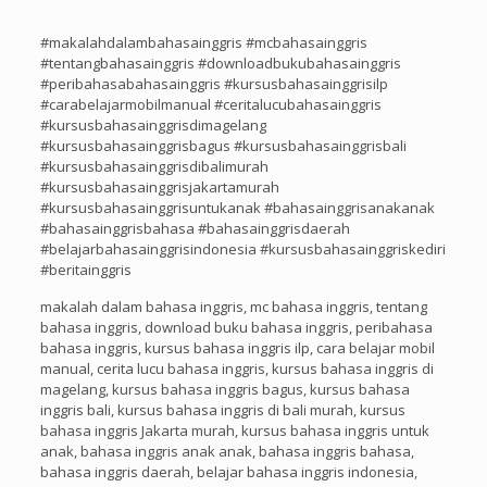
#makalahdalambahasainggris #mcbahasainggris
#tentangbahasainggris #downloadbukubahasainggris
#peribahasabahasainggris #kursusbahasainggrisilp
#carabelajarmobilmanual #ceritalucubahasainggris
#kursusbahasainggrisdimagelang
#kursusbahasainggrisbagus #kursusbahasainggrisbali
#kursusbahasainggrisdibalimurah
#kursusbahasainggrisjakartamurah
#kursusbahasainggrisuntukanak #bahasainggrisanakanak
#bahasainggrisbahasa #bahasainggrisdaerah
#belajarbahasainggrisindonesia #kursusbahasainggriskediri
#beritainggris
makalah dalam bahasa inggris, mc bahasa inggris, tentang
bahasa inggris, download buku bahasa inggris, peribahasa
bahasa inggris, kursus bahasa inggris ilp, cara belajar mobil
manual, cerita lucu bahasa inggris, kursus bahasa inggris di
magelang, kursus bahasa inggris bagus, kursus bahasa
inggris bali, kursus bahasa inggris di bali murah, kursus
bahasa inggris Jakarta murah, kursus bahasa inggris untuk
anak, bahasa inggris anak anak, bahasa inggris bahasa,
bahasa inggris daerah, belajar bahasa inggris indonesia,