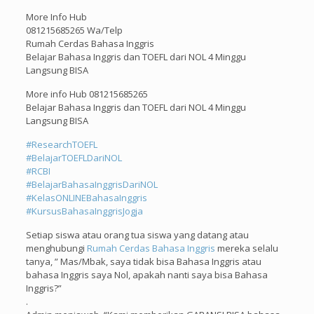
More Info Hub
081215685265 Wa/Telp
Rumah Cerdas Bahasa Inggris
Belajar Bahasa Inggris dan TOEFL dari NOL 4 Minggu
Langsung BISA
More info Hub 081215685265
Belajar Bahasa Inggris dan TOEFL dari NOL 4 Minggu
Langsung BISA
#
ResearchTOEFL
#
BelajarTOEFLDariNOL
#
RCBI
#
BelajarBahasaInggrisDariNOL
#
KelasONLINEBahasaInggris
#
KursusBahasaInggrisJogja
Setiap siswa atau orang tua siswa yang datang atau
menghubungi
Rumah Cerdas Bahasa Inggris
mereka selalu
tanya, ” Mas/Mbak, saya tidak bisa Bahasa Inggris atau
bahasa Inggris saya Nol, apakah nanti saya bisa Bahasa
Inggris?”
.