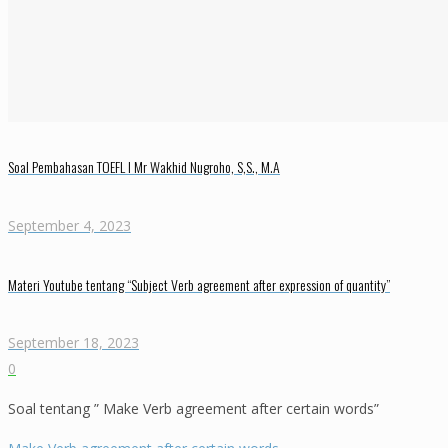
Soal Pembahasan TOEFL I Mr Wakhid Nugroho, S,S., M.A
September 4, 2023
Materi Youtube tentang “Subject Verb agreement after expression of quantity”
September 18, 2023
0
Soal tentang ” Make Verb agreement after certain words”