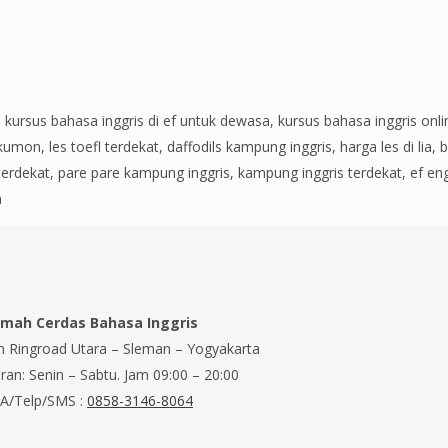
aya kursus bahasa inggris di ef untuk dewasa, kursus bahasa inggris on
n, les toefl terdekat, daffodils kampung inggris, harga les di lia, bia
terdekat, pare pare kampung inggris, kampung inggris terdekat, ef engli
a
mah Cerdas Bahasa Inggris
an Ringroad Utara – Sleman – Yogyakarta
ran: Senin – Sabtu. Jam 09:00 – 20:00
A/Telp/SMS :
0858-3146-8064