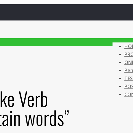
HO
PR
ONL
Pen
TES
PO
ke Verb
CO
tain words”