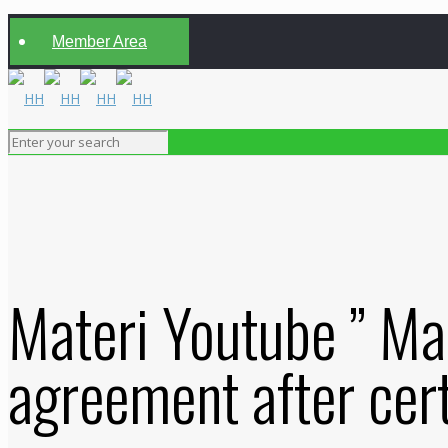
Member Area
Materi Youtube ” Ma
agreement after cer