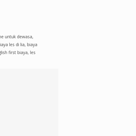
line untuk dewasa,
ya les di lia, biaya
sh first biaya, les