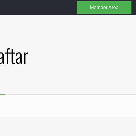
Member Area
ftar