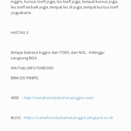
inggris, kursus toefl jogja, les toefl jogja, tempat kursus jogja,
les toefl terbaik jogja, tempat les di jogja, tempat kursus toefl
yogyakarta
HASTAG 3
Belajar Bahasa Inggris dan TOEFL dari NOL, 4 Minggu
Langsung BISA
WA/Telp (081215685265)
BBM (5D1FB8FE)
WEB :
http://rumahcerdasbahasainggris.com/
BLOG :
https://rumahcerdasbahasainggris.blogspot.co.id/