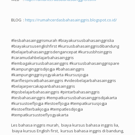
BLOG :
https://rumahcerdasbahasainggris.blogspot.co.id/
#lesbahasainggrismurah #biayakursusbahasainggrislia
#biayakursusenglishfirst #kursusbahasainggrisdibandung
#belajarbahasainggrisdengancepat #kursusbhsinggris
#caramudahbelajarbahasainggris
#lembagakursusbahasainggris #kursusbahasainggrispare
#kampunginggrisdijogja #bahasainggris
#kampunginggrisyogyakarta #kursusjogja
#tariflesprivatbahasainggris #videobelajarbahasainggris
#belajarpercakapanbahasainggris
#tipsbelajarbahasainggris #pintarbahasainggris
#tesbahasainggris #tempatkursusbahasainggrisdijakarta
#kursustoefljogja #lestoefljogja #tempatkursusjogja
#lestoeflterbaikjogja #tempatlesdijogja
#tempatkursustoeflyogyakarta
Les bahasa inggris murah, biaya kursus bahasa inggris lia,
biaya kursus English first, kursus bahasa inggris di bandung,