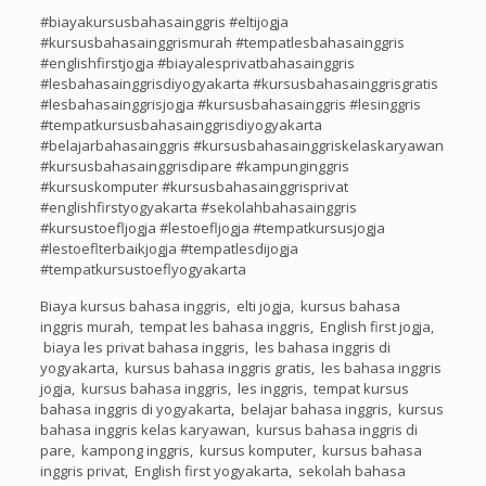
#biayakursusbahasainggris #eltijogja
#kursusbahasainggrismurah #tempatlesbahasainggris
#englishfirstjogja #biayalesprivatbahasainggris
#lesbahasainggrisdiyogyakarta #kursusbahasainggrisgratis
#lesbahasainggrisjogja #kursusbahasainggris #lesinggris
#tempatkursusbahasainggrisdiyogyakarta
#belajarbahasainggris #kursusbahasainggriskelaskaryawan
#kursusbahasainggrisdipare #kampunginggris
#kursuskomputer #kursusbahasainggrisprivat
#englishfirstyogyakarta #sekolahbahasainggris
#kursustoefljogja #lestoefljogja #tempatkursusjogja
#lestoeflterbaikjogja #tempatlesdijogja
#tempatkursustoeflyogyakarta
Biaya kursus bahasa inggris, elti jogja, kursus bahasa
inggris murah, tempat les bahasa inggris, English first jogja,
biaya les privat bahasa inggris, les bahasa inggris di
yogyakarta, kursus bahasa inggris gratis, les bahasa inggris
jogja, kursus bahasa inggris, les inggris, tempat kursus
bahasa inggris di yogyakarta, belajar bahasa inggris, kursus
bahasa inggris kelas karyawan, kursus bahasa inggris di
pare, kampong inggris, kursus komputer, kursus bahasa
inggris privat, English first yogyakarta, sekolah bahasa