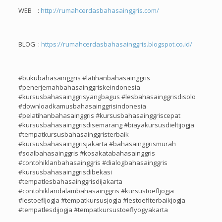
WEB :
http://rumahcerdasbahasainggris.com/
BLOG :
https://rumahcerdasbahasainggris.blogspot.co.id/
#bukubahasainggris #latihanbahasainggris
#penerjemahbahasainggriskeindonesia
#kursusbahasainggrisyangbagus #lesbahasainggrisdisolo
#downloadkamusbahasainggrisindonesia
#pelatihanbahasainggris #kursusbahasainggriscepat
#kursusbahasainggrisdisemarang #biayakursusdieltijogja
#tempatkursusbahasainggristerbaik
#kursusbahasainggrisjakarta #bahasainggrismurah
#soalbahasainggris #kosakatabahasainggris
#contohiklanbahasainggris #dialogbahasainggris
#kursusbahasainggrisdibekasi
#tempatlesbahasainggrisdijakarta
#contohiklandalambahasainggris #kursustoefljogja
#lestoefljogja #tempatkursusjogja #lestoeflterbaikjogja
#tempatlesdijogja #tempatkursustoeflyogyakarta