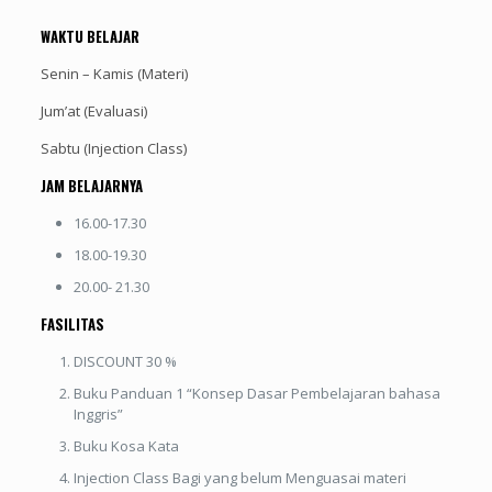
WAKTU BELAJAR
Senin – Kamis (Materi)
Jum’at (Evaluasi)
Sabtu (Injection Class)
JAM BELAJARNYA
16.00-17.30
18.00-19.30
20.00- 21.30
FASILITAS
DISCOUNT 30 %
Buku Panduan 1 “Konsep Dasar Pembelajaran bahasa
Inggris”
Buku Kosa Kata
Injection Class Bagi yang belum Menguasai materi