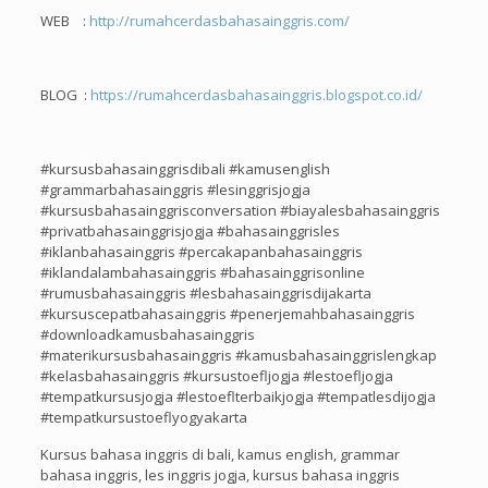
WEB :
http://rumahcerdasbahasainggris.com/
BLOG :
https://rumahcerdasbahasainggris.blogspot.co.id/
#kursusbahasainggrisdibali #kamusenglish
#grammarbahasainggris #lesinggrisjogja
#kursusbahasainggrisconversation #biayalesbahasainggris
#privatbahasainggrisjogja #bahasainggrisles
#iklanbahasainggris #percakapanbahasainggris
#iklandalambahasainggris #bahasainggrisonline
#rumusbahasainggris #lesbahasainggrisdijakarta
#kursuscepatbahasainggris #penerjemahbahasainggris
#downloadkamusbahasainggris
#materikursusbahasainggris #kamusbahasainggrislengkap
#kelasbahasainggris #kursustoefljogja #lestoefljogja
#tempatkursusjogja #lestoeflterbaikjogja #tempatlesdijogja
#tempatkursustoeflyogyakarta
Kursus bahasa inggris di bali, kamus english, grammar
bahasa inggris, les inggris jogja, kursus bahasa inggris