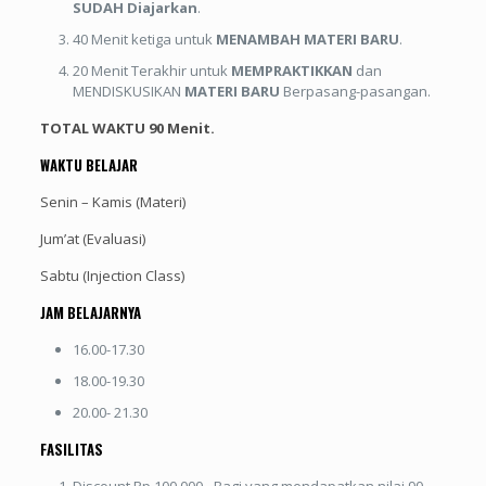
SUDAH Diajarkan
.
40 Menit ketiga untuk
MENAMBAH MATERI BARU
.
20 Menit Terakhir untuk
MEMPRAKTIKKAN
dan
MENDISKUSIKAN
MATERI BARU
Berpasang-pasangan.
TOTAL WAKTU 90 Menit.
WAKTU BELAJAR
Senin – Kamis (Materi)
Jum’at (Evaluasi)
Sabtu (Injection Class)
JAM BELAJARNYA
16.00-17.30
18.00-19.30
20.00- 21.30
FASILITAS
Discount Rp 100.000,- Bagi yang mendapatkan nilai 90-