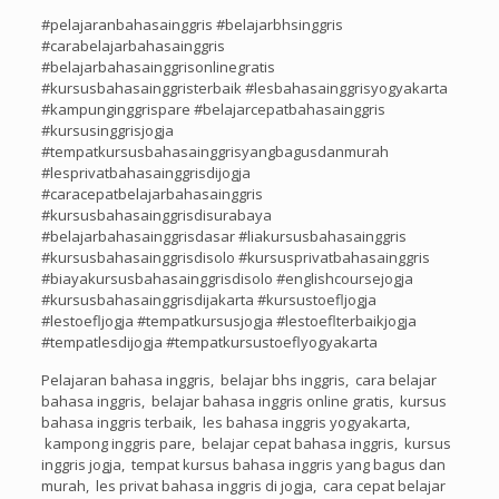
#pelajaranbahasainggris #belajarbhsinggris
#carabelajarbahasainggris
#belajarbahasainggrisonlinegratis
#kursusbahasainggristerbaik #lesbahasainggrisyogyakarta
#kampunginggrispare #belajarcepatbahasainggris
#kursusinggrisjogja
#tempatkursusbahasainggrisyangbagusdanmurah
#lesprivatbahasainggrisdijogja
#caracepatbelajarbahasainggris
#kursusbahasainggrisdisurabaya
#belajarbahasainggrisdasar #liakursusbahasainggris
#kursusbahasainggrisdisolo #kursusprivatbahasainggris
#biayakursusbahasainggrisdisolo #englishcoursejogja
#kursusbahasainggrisdijakarta #kursustoefljogja
#lestoefljogja #tempatkursusjogja #lestoeflterbaikjogja
#tempatlesdijogja #tempatkursustoeflyogyakarta
Pelajaran bahasa inggris, belajar bhs inggris, cara belajar
bahasa inggris, belajar bahasa inggris online gratis, kursus
bahasa inggris terbaik, les bahasa inggris yogyakarta,
kampong inggris pare, belajar cepat bahasa inggris, kursus
inggris jogja, tempat kursus bahasa inggris yang bagus dan
murah, les privat bahasa inggris di jogja, cara cepat belajar