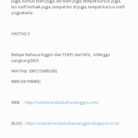
jogja, kursus toefl jogja, les toefl jogja, tempat kursus jogja,
les toefl terbaik jogja, tempat les di jogja, tempat kursus toefl
yogyakarta
HASTAG 2
Belajar Bahasa Inggris dan TOEFL dari NOL, 4 Minggu
Langsung BISA
WA/Telp (081215685265)
BBM (5D1FB8FE)
WEB :
http://rumahcerdasbahasainggris.com/
BLOG :
https://rumahcerdasbahasainggris.blogspot.co.id/