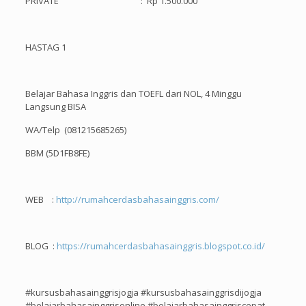
PRIVATE : Rp 1.500.000
HASTAG 1
Belajar Bahasa Inggris dan TOEFL dari NOL, 4 Minggu
Langsung BISA
WA/Telp (081215685265)
BBM (5D1FB8FE)
WEB :
http://rumahcerdasbahasainggris.com/
BLOG :
https://rumahcerdasbahasainggris.blogspot.co.id/
#kursusbahasainggrisjogja #kursusbahasainggrisdijogja
#belajarbahasainggrisonline #belajarbahasainggriscepat