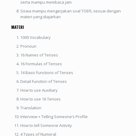
serta mampu membaca jam
Siswa mampu mengerjakan soal TOEFL sesuai dengan
materi yang diajarkan
MATERI
1000 Vocabulary
Pronoun
16 Names of Tenses
16 Formulas of Tenses
14 Basic Functions of Tenses
Detail Function of Tenses
How to use Auxiliary
How to use 16 Tenses
Translation
Interview + Telling Someone’s Profile
How to tell Someone Activity
4 Types of Numeral