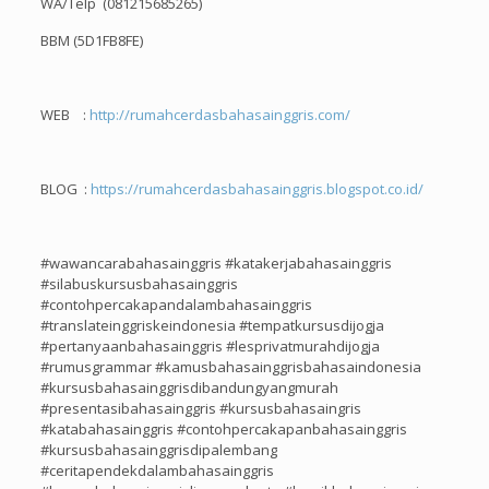
WA/Telp (081215685265)
BBM (5D1FB8FE)
WEB :
http://rumahcerdasbahasainggris.com/
BLOG :
https://rumahcerdasbahasainggris.blogspot.co.id/
#wawancarabahasainggris #katakerjabahasainggris
#silabuskursusbahasainggris
#contohpercakapandalambahasainggris
#translateinggriskeindonesia #tempatkursusdijogja
#pertanyaanbahasainggris #lesprivatmurahdijogja
#rumusgrammar #kamusbahasainggrisbahasaindonesia
#kursusbahasainggrisdibandungyangmurah
#presentasibahasainggris #kursusbahasaingris
#katabahasainggris #contohpercakapanbahasainggris
#kursusbahasainggrisdipalembang
#ceritapendekdalambahasainggris