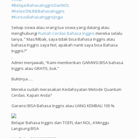
#
BelajarBahasaInggrisDariNOL
#
KelasONLINEBahasaInggris
#
KursusBahasaInggrisJogja
Setiap siswa atau orang tua siswa yang datang atau
menghubungi
Rumah Cerdas Bahasa Inggris
mereka selalu
tanya, ” Mas/Mbak, saya tidak bisa Bahasa Inggris atau
bahasa Inggris saya Nol, apakah nanti saya bisa Bahasa
Inggris?”
.
Admin menjawab, “Kami memberikan GARANSI BISA bahasa
Inggris atau GRATIS, buk.”
Buktinya…..
Mereka sudah merasakan Kedahsyatan Metode Quantum
Cerdas. Kapan Anda?
Garansi BISA Bahasa Inggris atau UANG KEMBALI 100 %.
Belajar Bahasa Inggris dan TOEFL dari NOL, 4 Minggu
Langsung BISA