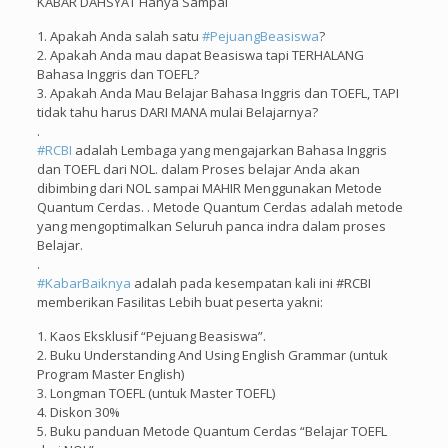
KABAR DAHSYAT Hanya Sampai
1. Apakah Anda salah satu
#
PejuangBeasiswa
?
2. Apakah Anda mau dapat Beasiswa tapi TERHALANG
Bahasa Inggris dan TOEFL?
3. Apakah Anda Mau Belajar Bahasa Inggris dan TOEFL, TAPI
tidak tahu harus DARI MANA mulai Belajarnya?
.
#
RCBI
adalah Lembaga yang mengajarkan Bahasa Inggris
dan TOEFL dari NOL. dalam Proses belajar Anda akan
dibimbing dari NOL sampai MAHIR Menggunakan Metode
Quantum Cerdas. . Metode Quantum Cerdas adalah metode
yang mengoptimalkan Seluruh panca indra dalam proses
Belajar.
.
#
KabarBaiknya
adalah pada kesempatan kali ini #RCBI
memberikan Fasilitas Lebih buat peserta yakni:
1. Kaos Eksklusif “Pejuang Beasiswa”.
2. Buku Understanding And Using English Grammar (untuk
Program Master English)
3. Longman TOEFL (untuk Master TOEFL)
4. Diskon 30%
5. Buku panduan Metode Quantum Cerdas “Belajar TOEFL