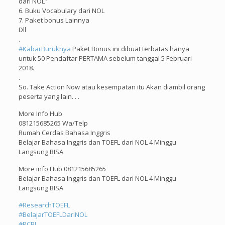
dari NOL”
6. Buku Vocabulary dari NOL
7. Paket bonus Lainnya
Dll
.
#
KabarBuruknya
Paket Bonus ini dibuat terbatas hanya
untuk 50 Pendaftar PERTAMA sebelum tanggal 5 Februari
2018.
.
So. Take Action Now atau kesempatan itu Akan diambil orang
peserta yang lain. . .
More Info Hub
081215685265 Wa/Telp
Rumah Cerdas Bahasa Inggris
Belajar Bahasa Inggris dan TOEFL dari NOL 4 Minggu
Langsung BISA
More info Hub 081215685265
Belajar Bahasa Inggris dan TOEFL dari NOL 4 Minggu
Langsung BISA
#
ResearchTOEFL
#
BelajarTOEFLDariNOL
#
RCBI