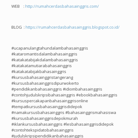
WEB :
http://rumahcerdasbahasainggris.com/
BLOG :
https://rumahcerdasbahasainggris.blogspot.co.id/
#ucapanulangtahundalambahasainggris
#kataromantisdalambahasainggris
#katakatabijakdalambahasainggris
#katakatamutiarabahasainggris
#katakatabijakbahasainggris
#kursusbahasainggristangerang
#kursusbahasainggrisdipurwokerto
#pendidikanbahasainggris #idiombahasainggris
#contohjudulskripsibahasainggris #ebookbahasainggris
#kursuspercakapanbahasainggrisonline
#tempatkursusbahasainggrisdidepok
#namakursusbahasainggris #bahasainggrismahasiswa
#kursusbahasainggrisdepokmurah
#iklankursusbahasainggris #lesbahasainggrisdidepok
#contohtekspidatobahasainggris
#judulskripsipendidikanbahasainggris