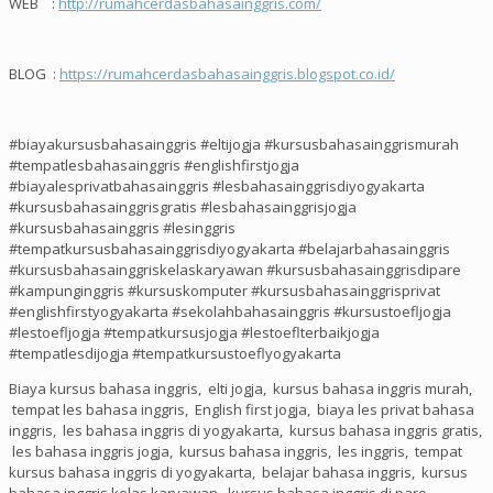
WEB :
http://rumahcerdasbahasainggris.com/
BLOG :
https://rumahcerdasbahasainggris.blogspot.co.id/
#biayakursusbahasainggris #eltijogja #kursusbahasainggrismurah
#tempatlesbahasainggris #englishfirstjogja
#biayalesprivatbahasainggris #lesbahasainggrisdiyogyakarta
#kursusbahasainggrisgratis #lesbahasainggrisjogja
#kursusbahasainggris #lesinggris
#tempatkursusbahasainggrisdiyogyakarta #belajarbahasainggris
#kursusbahasainggriskelaskaryawan #kursusbahasainggrisdipare
#kampunginggris #kursuskomputer #kursusbahasainggrisprivat
#englishfirstyogyakarta #sekolahbahasainggris #kursustoefljogja
#lestoefljogja #tempatkursusjogja #lestoeflterbaikjogja
#tempatlesdijogja #tempatkursustoeflyogyakarta
Biaya kursus bahasa inggris, elti jogja, kursus bahasa inggris murah,
tempat les bahasa inggris, English first jogja, biaya les privat bahasa
inggris, les bahasa inggris di yogyakarta, kursus bahasa inggris gratis,
les bahasa inggris jogja, kursus bahasa inggris, les inggris, tempat
kursus bahasa inggris di yogyakarta, belajar bahasa inggris, kursus
bahasa inggris kelas karyawan, kursus bahasa inggris di pare,