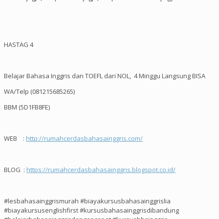
HASTAG 4
Belajar Bahasa Inggris dan TOEFL dari NOL, 4 Minggu Langsung BISA
WA/Telp (081215685265)
BBM (5D1FB8FE)
WEB :
http://rumahcerdasbahasainggris.com/
BLOG :
https://rumahcerdasbahasainggris.blogspot.co.id/
#lesbahasainggrismurah #biayakursusbahasainggrislia
#biayakursusenglishfirst #kursusbahasainggrisdibandung