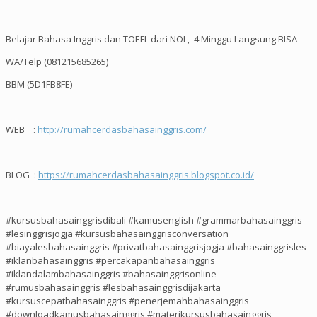
Belajar Bahasa Inggris dan TOEFL dari NOL, 4 Minggu Langsung BISA
WA/Telp (081215685265)
BBM (5D1FB8FE)
WEB :
http://rumahcerdasbahasainggris.com/
BLOG :
https://rumahcerdasbahasainggris.blogspot.co.id/
#kursusbahasainggrisdibali #kamusenglish #grammarbahasainggris
#lesinggrisjogja #kursusbahasainggrisconversation
#biayalesbahasainggris #privatbahasainggrisjogja #bahasainggrisles
#iklanbahasainggris #percakapanbahasainggris
#iklandalambahasainggris #bahasainggrisonline
#rumusbahasainggris #lesbahasainggrisdijakarta
#kursuscepatbahasainggris #penerjemahbahasainggris
#downloadkamusbahasainggris #materikursusbahasainggris