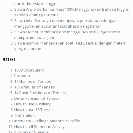
dan Indonesia ke Inggris
Siswa Wajib berkomunikasi 100% Menggunakan Bahasa Inggris
setelah 2 Minggu Kursus
Siswa bisa Bertanya dan menjawab percakapan dengan
menggunakan susunan tatabahasa yang benar
Siswa Mampu Membaca dan menggunakan Bilangan serta
mampu membaca jam
Siswa mampu mengerjakan soal TOEFL sesuai dengan materi
yang diajarkan
MATERI
1000 Vocabulary
Pronoun
16 Names of Tenses
16 Formulas of Tenses
14 Basic Functions of Tenses
Detail Function of Tenses
How to use Auxiliary
How to use 16 Tenses
Translation
Interview + Telling Someone’s Profile
How to tell Someone Activity
4 Types of Numeral