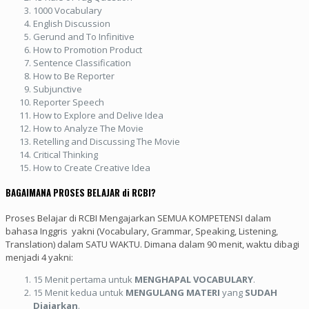
1000 Vocabulary
English Discussion
Gerund and To Infinitive
How to Promotion Product
Sentence Classification
How to Be Reporter
Subjunctive
Reporter Speech
How to Explore and Delive Idea
How to Analyze The Movie
Retelling and Discussing The Movie
Critical Thinking
How to Create Creative Idea
BAGAIMANA PROSES BELAJAR di RCBI?
Proses Belajar di RCBI Mengajarkan SEMUA KOMPETENSI dalam
bahasa Inggris yakni (Vocabulary, Grammar, Speaking, Listening,
Translation) dalam SATU WAKTU. Dimana dalam 90 menit, waktu dibagi
menjadi 4 yakni:
15 Menit pertama untuk
MENGHAPAL VOCABULARY
.
15 Menit kedua untuk
MENGULANG MATERI
yang
SUDAH
Diajarkan
.