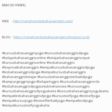
BBM (5D1FB8FE)
WEB :
http://rumahcerdasbahasainggris.com/
BLOG :
https://rumahcerdasbahasainggris.blogspot.co.id/
#kursusbahasainggrisjogja #kursusbahasainggrisdijogja
#belajarbahasainggrisonline #belajarbahasainggriscepat
#kursusbahasainggrisonline #lesbahasainggris
#lesprivatbahasainggris #tempatkursusbahasainggrisdijogja
#lesbahasainggrisdijogja #tempatkursusbahasainggris
#bahasainggrisbelajar #kursusbahasainggristerbaikdijogja
#kampunginggrisjogja #belajaringgris #kursusbahasainggrisrcbi
#lesbahasainggrisdijogjauntukmahasiswa #kursusinggris
#kursusbahasainggrisdiyogyakarta #kursusbahasainggrisyogyakarta
#tempatlesbahasainggrisdijogja #kursustoefljogja #lestoefljogja
#tempatkursusjogja #lestoeflterbaikjogja #tempatlesdijogja
#tempatkursustoeflyogyakarta