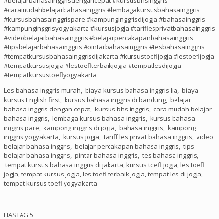
#belajarbahasainggrisdengancepat #kursusbhsinggris
#caramudahbelajarbahasainggris #lembagakursusbahasainggris
#kursusbahasainggrispare #kampunginggrisdijogja #bahasainggris
#kampunginggrisyogyakarta #kursusjogja #tariflesprivatbahasainggris
#videobelajarbahasainggris #belajarpercakapanbahasainggris
#tipsbelajarbahasainggris #pintarbahasainggris #tesbahasainggris
#tempatkursusbahasainggrisdijakarta #kursustoefljogja #lestoefljogja
#tempatkursusjogja #lestoeflterbaikjogja #tempatlesdijogja
#tempatkursustoeflyogyakarta
Les bahasa inggris murah, biaya kursus bahasa inggris lia, biaya
kursus English first, kursus bahasa inggris di bandung, belajar
bahasa inggris dengan cepat, kursus bhs inggris, cara mudah belajar
bahasa inggris, lembaga kursus bahasa inggris, kursus bahasa
inggris pare, kampong inggris di jogja, bahasa inggris, kampong
inggris yogyakarta, kursus jogja, tariff les privat bahasa inggris, video
belajar bahasa inggris, belajar percakapan bahasa inggris, tips
belajar bahasa inggris, pintar bahasa inggris, tes bahasa inggris,
tempat kursus bahasa inggris di jakarta, kursus toefl jogja, les toefl
jogja, tempat kursus jogja, les toefl terbaik jogja, tempat les di jogja,
tempat kursus toefl yogyakarta
HASTAG 5