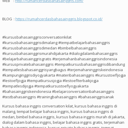
WEB :
http://rumahcerdasbahasainggris.com/
BLOG :
https://rumahcerdasbahasainggris.blogspot.co.id/
#kursusbahasainggrisconversationkilat
#kursusbahasainggrisdimalang #tempatbelajarbahasainggris
#kursusbahasainggrisdimedan #bimbelbahasainggris
#kursusbahasainggrismurahdijakarta #dialogdalambahasainggris
#belajarbahasainggrisgratis #terjemahanbahasainggrisindonesia
#kursusprivatebahasainggris #tempatkursusbahasainggrisdibandung
#tempatlesbahasainggrisyangbagus #terjemahaninggriskeindonesia
#kampunginggrisdiyogyakarta #materibahasainggris #kursustoefljogja
#lestoefljogja #tempatkursusjogja #lestoeflterbaikjogja
#tempatlesdijogja #tempatkursustoeflyogyakarta
#bahasainggriskeindonesia #belajarconversationbahasainggris
#testbahasainggris #trainingbahasainggris #bahasainggrisanak
Kursus bahasa inggris conversation kilat, kursus bahasa inggris di
malang, tempat belajar bahasa inggris, kursus bahasa inggris di
medan, bimbel bahasa inggris, kursus bahasa inggris murah di jakarta,
dialog dalam bahasa inggris, belajar bahasa inggris gratis, terjemahan
bahasa inggris indonesia, kursus private bahasa inggris, tempat