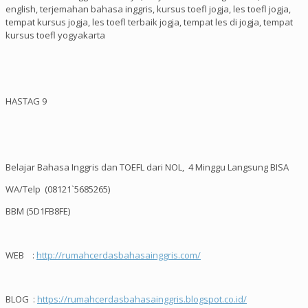
english, terjemahan bahasa inggris, kursus toefl jogja, les toefl jogja,
tempat kursus jogja, les toefl terbaik jogja, tempat les di jogja, tempat
kursus toefl yogyakarta
HASTAG 9
Belajar Bahasa Inggris dan TOEFL dari NOL, 4 Minggu Langsung BISA
WA/Telp (08121`5685265)
BBM (5D1FB8FE)
WEB :
http://rumahcerdasbahasainggris.com/
BLOG :
https://rumahcerdasbahasainggris.blogspot.co.id/