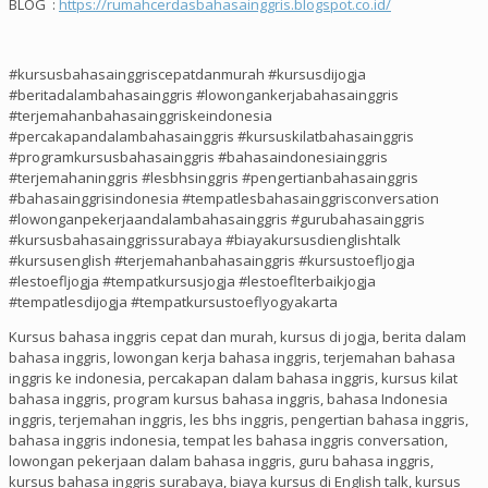
BLOG :
https://rumahcerdasbahasainggris.blogspot.co.id/
#kursusbahasainggriscepatdanmurah #kursusdijogja
#beritadalambahasainggris #lowongankerjabahasainggris
#terjemahanbahasainggriskeindonesia
#percakapandalambahasainggris #kursuskilatbahasainggris
#programkursusbahasainggris #bahasaindonesiainggris
#terjemahaninggris #lesbhsinggris #pengertianbahasainggris
#bahasainggrisindonesia #tempatlesbahasainggrisconversation
#lowonganpekerjaandalambahasainggris #gurubahasainggris
#kursusbahasainggrissurabaya #biayakursusdienglishtalk
#kursusenglish #terjemahanbahasainggris #kursustoefljogja
#lestoefljogja #tempatkursusjogja #lestoeflterbaikjogja
#tempatlesdijogja #tempatkursustoeflyogyakarta
Kursus bahasa inggris cepat dan murah, kursus di jogja, berita dalam
bahasa inggris, lowongan kerja bahasa inggris, terjemahan bahasa
inggris ke indonesia, percakapan dalam bahasa inggris, kursus kilat
bahasa inggris, program kursus bahasa inggris, bahasa Indonesia
inggris, terjemahan inggris, les bhs inggris, pengertian bahasa inggris,
bahasa inggris indonesia, tempat les bahasa inggris conversation,
lowongan pekerjaan dalam bahasa inggris, guru bahasa inggris,
kursus bahasa inggris surabaya, biaya kursus di English talk, kursus