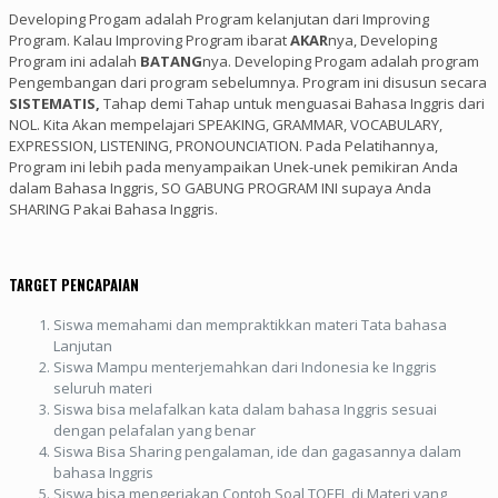
Developing Progam adalah Program kelanjutan dari Improving
Program. Kalau Improving Program ibarat
AKAR
nya, Developing
Program ini adalah
BATANG
nya. Developing Progam adalah program
Pengembangan dari program sebelumnya. Program ini disusun secara
SISTEMATIS,
Tahap demi Tahap untuk menguasai Bahasa Inggris dari
NOL. Kita Akan mempelajari SPEAKING, GRAMMAR, VOCABULARY,
EXPRESSION, LISTENING, PRONOUNCIATION. Pada Pelatihannya,
Program ini lebih pada menyampaikan Unek-unek pemikiran Anda
dalam Bahasa Inggris, SO GABUNG PROGRAM INI supaya Anda
SHARING Pakai Bahasa Inggris.
TARGET PENCAPAIAN
Siswa memahami dan mempraktikkan materi Tata bahasa
Lanjutan
Siswa Mampu menterjemahkan dari Indonesia ke Inggris
seluruh materi
Siswa bisa melafalkan kata dalam bahasa Inggris sesuai
dengan pelafalan yang benar
Siswa Bisa Sharing pengalaman, ide dan gagasannya dalam
bahasa Inggris
Siswa bisa mengerjakan Contoh Soal TOEFL di Materi yang