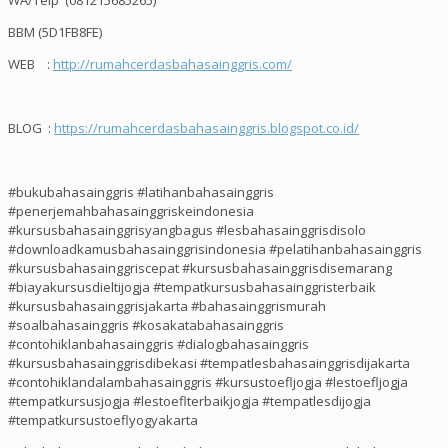
BBM (5D1FB8FE)
WEB :
http://rumahcerdasbahasainggris.com/
BLOG :
https://rumahcerdasbahasainggris.blogspot.co.id/
#bukubahasainggris #latihanbahasainggris
#penerjemahbahasainggriskeindonesia
#kursusbahasainggrisyangbagus #lesbahasainggrisdisolo
#downloadkamusbahasainggrisindonesia #pelatihanbahasainggris
#kursusbahasainggriscepat #kursusbahasainggrisdisemarang
#biayakursusdieltijogja #tempatkursusbahasainggristerbaik
#kursusbahasainggrisjakarta #bahasainggrismurah
#soalbahasainggris #kosakatabahasainggris
#contohiklanbahasainggris #dialogbahasainggris
#kursusbahasainggrisdibekasi #tempatlesbahasainggrisdijakarta
#contohiklandalambahasainggris #kursustoefljogja #lestoefljogja
#tempatkursusjogja #lestoeflterbaikjogja #tempatlesdijogja
#tempatkursustoeflyogyakarta