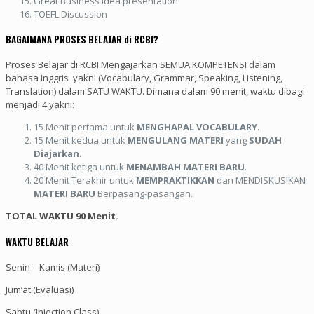
Great Business Idea presentation
TOEFL Discussion
BAGAIMANA PROSES BELAJAR di RCBI?
Proses Belajar di RCBI Mengajarkan SEMUA KOMPETENSI dalam
bahasa Inggris yakni (Vocabulary, Grammar, Speaking, Listening,
Translation) dalam SATU WAKTU. Dimana dalam 90 menit, waktu dibagi
menjadi 4 yakni:
15 Menit pertama untuk
MENGHAPAL VOCABULARY
.
15 Menit kedua untuk
MENGULANG MATERI
yang
SUDAH
Diajarkan
.
40 Menit ketiga untuk
MENAMBAH MATERI BARU
.
20 Menit Terakhir untuk
MEMPRAKTIKKAN
dan MENDISKUSIKAN
MATERI BARU
Berpasang-pasangan.
TOTAL WAKTU 90 Menit.
WAKTU BELAJAR
Senin – Kamis (Materi)
Jum’at (Evaluasi)
Sabtu (Injection Class)