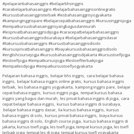
#pelajaranbahasainggris #belajarbhsinggris
#carabelajarbahasainggris #belajarbahasainggrisonlinegratis
#kursusbahasainggristerbaik #lesbahasainggrisyogyakarta
#kampunginggrispare #belajarcepatbahasainggris #kursusinggrisjogja
#tempatkursusbahasainggrisyangbagusdanmurah
#lesprivatbahasainggrisdijogja #caracepatbelajarbahasainggris
#kursusbahasainggrisdisurabaya #belajarbahasainggrisdasar
#liakursusbahasainggris #kursusbahasainggrisdisolo
#kursusprivatbahasainggris #biayakursusbahasainggrisdisolo
#englishcoursejogja #kursusbahasainggrisdijakarta #kursustoefljogja
#lestoefljogja #tempatkursusjogja #lestoeflterbaikjogja
#tempatlesdijogja #tempatkursustoeflyogyakarta
Pelajaran bahasa inggris, belajar bhs inggris, cara belajar bahasa
inggris, belajar bahasa inggris online gratis, kursus bahasa inggris
terbaik, les bahasa inggris yogyakarta, kampong inggris pare, belajar
cepat bahasa inggris, kursus inggris jogja, tempat kursus bahasa
inggris yang bagus dan murah, les privat bahasa inggris di jogja, cara
cepat belajar bahasa inggris, kursus bahasa inggris di surabaya,
belajar bahasa inggris dasar, lia kursus bahasa inggris, kursus
bahasa inggris di solo, kursus privat bahasa inggris, biaya kursus
bahasa inggris di solo, English course jogja, kursus bahasa inggris di
jakarta, kursus toefl jogja, les toefl jogja, tempat kursus jogja, les toefl
terbaik jogja, tempat les di jogja, tempat kursus toefl yogyakarta