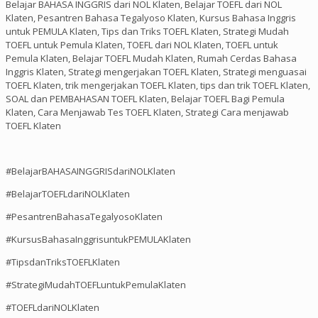
Belajar BAHASA INGGRIS dari NOL Klaten, Belajar TOEFL dari NOL
Klaten, Pesantren Bahasa Tegalyoso Klaten, Kursus Bahasa Inggris
untuk PEMULA Klaten, Tips dan Triks TOEFL Klaten, Strategi Mudah
TOEFL untuk Pemula Klaten, TOEFL dari NOL Klaten, TOEFL untuk
Pemula Klaten, Belajar TOEFL Mudah Klaten, Rumah Cerdas Bahasa
Inggris Klaten, Strategi mengerjakan TOEFL Klaten, Strategi menguasai
TOEFL Klaten, trik mengerjakan TOEFL Klaten, tips dan trik TOEFL Klaten,
SOAL dan PEMBAHASAN TOEFL Klaten, Belajar TOEFL Bagi Pemula
Klaten, Cara Menjawab Tes TOEFL Klaten, Strategi Cara menjawab
TOEFL Klaten
#BelajarBAHASAINGGRISdariNOLKlaten
#BelajarTOEFLdariNOLKlaten
#PesantrenBahasaTegalyosoKlaten
#KursusBahasaInggrisuntukPEMULAKlaten
#TipsdanTriksTOEFLKlaten
#StrategiMudahTOEFLuntukPemulaKlaten
#TOEFLdariNOLKlaten